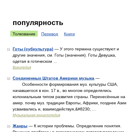
популярность
Толкование
Перевод
Книги
Готы (субкультура)
— У этого термина существуют и
31
другие значения, см. Готы (значения). Готы Девушка,
одетая в готическом …
Википедия
Соединенных Штатов Америки музыка
—
32
Особенности формирования муз. культуры США,
начавшегося в кон. 17 в., во многом определялись
колониальным типом развития страны. Перенесённые на
амер. почву муз. традиции Европы, Африки, позднее Азии
усваивались и, взаимодействуя,&#8230; …
Музыкальная энциклопедия
Жанры
— К истории проблемы. Определение понятия.
33