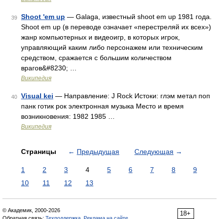
Shoot 'em up
— Galaga, известный shoot em up 1981 года.
39
Shoot em up (в переводе означает «перестреляй их всех»)
жанр компьютерных и видеоигр, в которых игрок,
управляющий каким либо персонажем или техническим
средством, сражается с большим количеством
врагов&#8230; …
Википедия
Visual kei
— Направление: J Rock Истоки: глэм метал поп
40
панк готик рок электронная музыка Место и время
возникновения: 1982 1985 …
Википедия
Страницы
←
Предыдущая
Следующая
→
1
2
3
4
5
6
7
8
9
10
11
12
13
© Академик, 2000-2026
18+
Обратная связь:
Техподдержка
,
Реклама на сайте