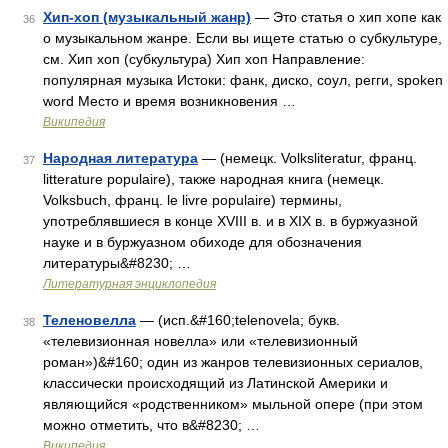
Хип-хоп (музыкальный жанр)
— Это статья о хип хопе как
36
о музыкальном жанре. Если вы ищете статью о субкультуре,
см. Хип хоп (субкультура) Хип хоп Направление:
популярная музыка Истоки: фанк, диско, соул, регги, spoken
word Место и время возникновения …
Википедия
Народная литература
— (немецк. Volksliteratur, франц.
37
litterature populaire), также народная книга (немецк.
Volksbuch, франц. le livre populaire) термины,
употреблявшиеся в конце XVIII в. и в XIX в. в буржуазной
науке и в буржуазном обиходе для обозначения
литературы&#8230; …
Литературная энциклопедия
Теленовелла
— (исп.&#160;telenovela; букв.
38
«телевизионная новелла» или «телевизионный
роман»)&#160; один из жанров телевизионных сериалов,
классически происходящий из Латинской Америки и
являющийся «родственником» мыльной опере (при этом
можно отметить, что в&#8230; …
Википедия