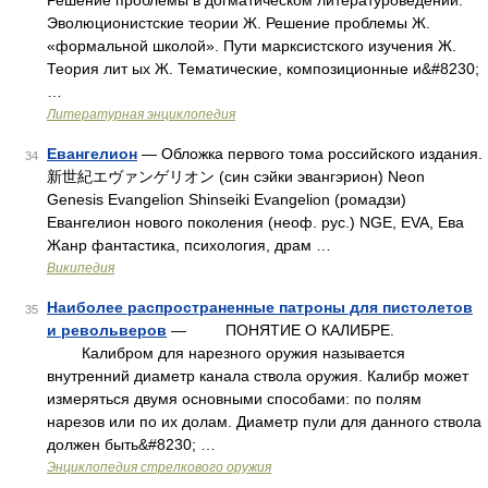
Решение проблемы в догматическом литературоведении.
Эволюционистские теории Ж. Решение проблемы Ж.
«формальной школой». Пути марксистского изучения Ж.
Теория лит ых Ж. Тематические, композиционные и&#8230;
…
Литературная энциклопедия
Евангелион
— Обложка первого тома российского издания.
34
新世紀エヴァンゲリオン (син сэйки эвангэрион) Neon
Genesis Evangelion Shinseiki Evangelion (ромадзи)
Евангелион нового поколения (неоф. рус.) NGE, EVA, Ева
Жанр фантастика, психология, драм …
Википедия
Наиболее распространенные патроны для пистолетов
35
и револьверов
— ПОНЯТИЕ О КАЛИБРЕ.
Калибром для нарезного оружия называется
внутренний диаметр канала ствола оружия. Калибр может
измеряться двумя основными способами: по полям
нарезов или по их долам. Диаметр пули для данного ствола
должен быть&#8230; …
Энциклопедия стрелкового оружия